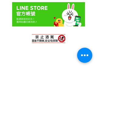
© 2020 By YesTaxi Co All Rights
Reserved