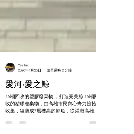
YesTaxi
2020年1月25日
讀畢需時 2 分鐘
愛河‧愛之鯨
15噸回收的塑膠廢棄物 ，打造完美鯨 15噸回
收的塑膠廢棄物，由高雄市民齊心齊力撿拾、
收集，組裝成7層樓高的鯨魚，從灌溉高雄人