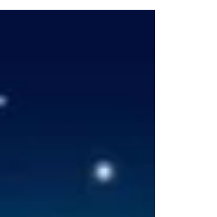
生命的愛河水面騰躍而出 ── 這個裝置藝術提
醒了我們，仍有1億5千萬噸的廢棄塑料在海洋
中載浮載沉。台灣的工業大港高雄毅然決然採
取行動，不讓這個問題一...