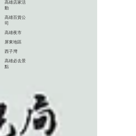
高雄店家活
動
高雄百貨公
司
高雄夜市
屏東地區
西子灣
高雄必去景
點