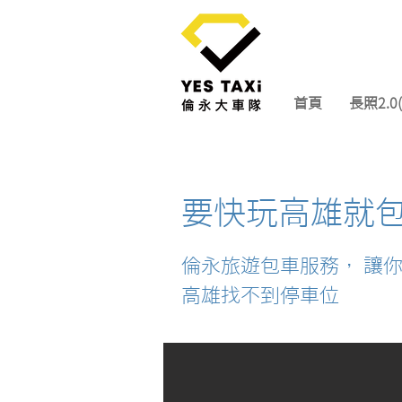
首頁
長照2.
要快玩高雄就
​倫永旅遊包車服務， 讓
高雄找不到停車位