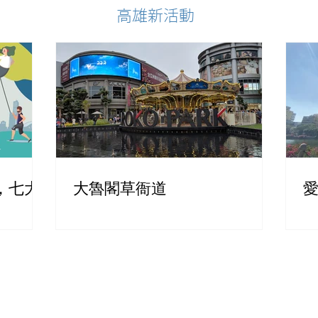
高雄新活動
，七大
大魯閣草衙道
愛