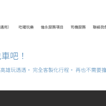
0(通用）
吃喝玩樂
倫永服務項目
司機服務
聯絡我
包車吧！
你高雄玩透透。 完全客製化行程。 再也不需要